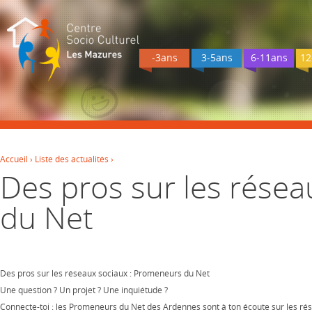
-3ans
3-5ans
6-11ans
12
Accueil
›
Liste des actualités
›
Des pros sur les rése
Vous êtes ici
du Net
Des pros sur les réseaux sociaux : Promeneurs du Net
Une question ? Un projet ? Une inquiétude ?
Connecte-toi : les Promeneurs du Net des Ardennes sont à ton écoute sur les rés