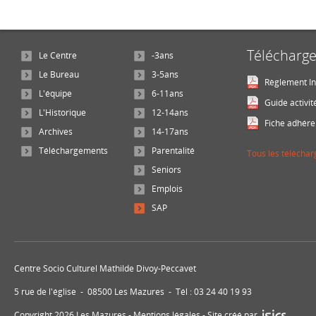
Télécharg
Le Centre
-3ans
Le Bureau
3-5ans
Règlement In
L'équipe
6-11ans
Guide activit
L'Historique
12-14ans
Fiche adhére
Archives
14-17ans
Téléchargements
Parentalité
Tous les télécha
Seniors
Emplois
SAP
Centre Socio Culturel Mathilde Divoy-Peccavet
5 rue de l'église - 08500 Les Mazures - Tél : 03 24 40 19 93
Copyright 2026 Les Mazures -
Mentions légales
- Site créé par