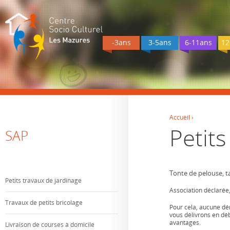
-3ans
3-5ans
6-11ans
12
Accueil
›
Petits
Vous êtes ici
SAP
Tonte de pelouse, ta
Petits travaux de jardinage
Association déclarée,
Travaux de petits bricolage
Pour cela, aucune dém
vous délivrons en déb
avantages.
Livraison de courses à domicile