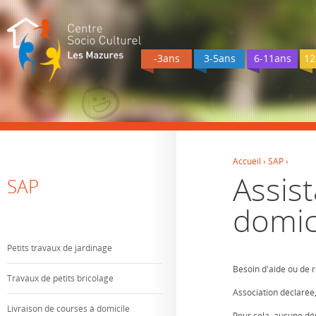
-3ans
3-5ans
6-11ans
12
Accueil
›
SAP
›
Assis
Vous êtes ici
SAP
domic
Petits travaux de jardinage
Besoin d'aide ou de 
Travaux de petits bricolage
Association déclarée,
Livraison de courses à domicile
Pour cela, aucune dém