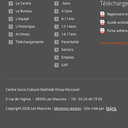
Télécharg
Le Centre
-3ans
Le Bureau
3-5ans
Règlement In
L'équipe
6-11ans
Guide activit
L'Historique
12-14ans
Fiche adhére
Archives
14-17ans
Téléchargements
Parentalité
Tous les télécha
Seniors
Emplois
SAP
Centre Socio Culturel Mathilde Divoy-Peccavet
5 rue de l'église - 08500 Les Mazures - Tél : 03 24 40 19 93
Copyright 2026 Les Mazures -
Mentions légales
- Site créé par