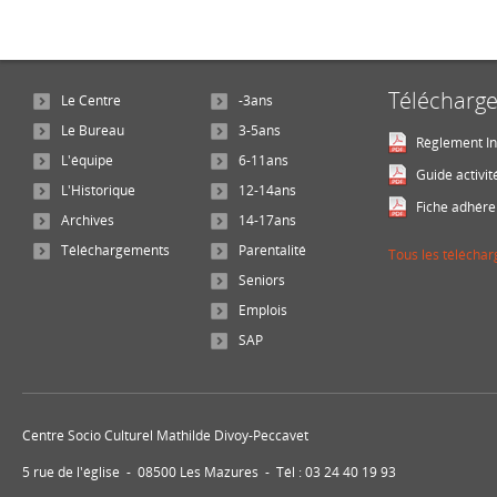
Télécharg
Le Centre
-3ans
Le Bureau
3-5ans
Règlement In
L'équipe
6-11ans
Guide activit
L'Historique
12-14ans
Fiche adhére
Archives
14-17ans
Téléchargements
Parentalité
Tous les télécha
Seniors
Emplois
SAP
Centre Socio Culturel Mathilde Divoy-Peccavet
5 rue de l'église - 08500 Les Mazures - Tél : 03 24 40 19 93