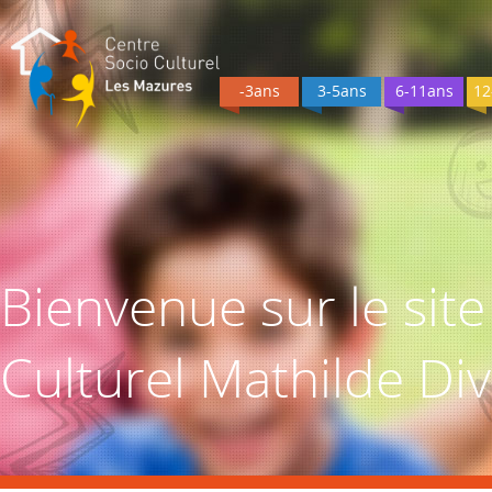
-3ans
3-5ans
6-11ans
12
Bienvenue sur le sit
Culturel Mathilde Di