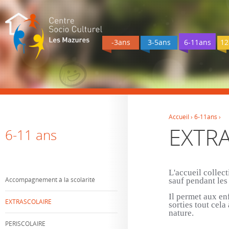
-3ans
3-5ans
6-11ans
12
Accueil
›
6-11ans
›
EXTR
Vous êtes ici
6-11 ans
L'accueil collec
Accompagnement à la scolarité
sauf pendant les
Il permet aux enf
EXTRASCOLAIRE
sorties tout cel
nature.
PERISCOLAIRE