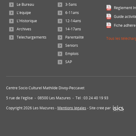
Le Bureau
3-5ans
Règlement In
L'équipe
6-11ans
Guide activit
L'Historique
12-14ans
Fiche adhére
Archives
14-17ans
Téléchargements
Parentalité
Tous les télécha
Seniors
Emplois
SAP
Centre Socio Culturel Mathilde Divoy-Peccavet
5 rue de l'église - 08500 Les Mazures - Tél : 03 24 40 19 93
Copyright 2026 Les Mazures -
Mentions légales
- Site créé par