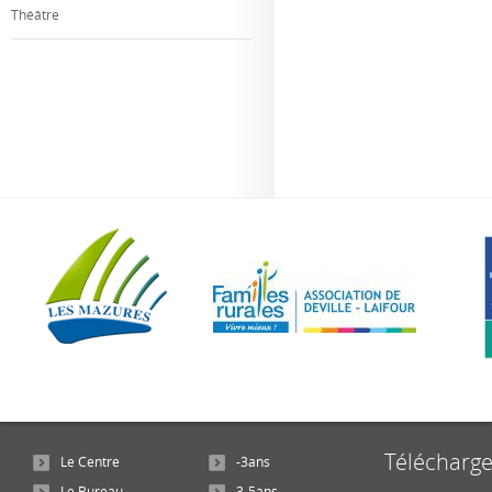
Théâtre
Télécharg
Le Centre
-3ans
Le Bureau
3-5ans