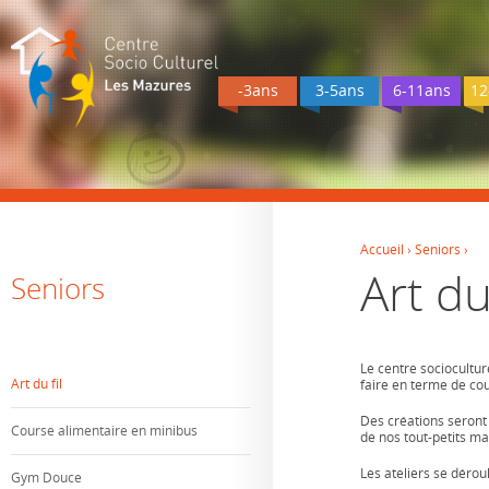
-3ans
3-5ans
6-11ans
12
Accueil
›
Seniors
›
Art du 
Vous êtes ici
Seniors
Le centre socioculture
Art du fil
faire en terme de cout
Des créations seront 
Course alimentaire en minibus
de nos tout-petits ma
Les ateliers se dérou
Gym Douce